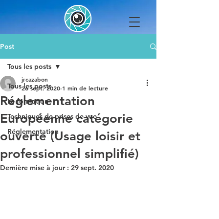
Post
Tous les posts
jrcazabon
Tous les posts
26 sept. 2020
1 min de lecture
Réglementation
La formation
Européenne catégorie
Techniques de prises de vue
Réglementation
ouverte (Usage loisir et
professionnel simplifié)
Dernière mise à jour :
29 sept. 2020