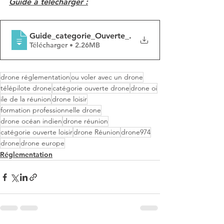
Guide à télécharger :
Guide_categorie_Ouverte_
.
Télécharger • 2.26MB
drone réglementation
ou voler avec un drone
télépilote drone
catégorie ouverte drone
drone oi
ile de la réunion
drone loisir
formation professionnelle drone
drone océan indien
drone réunion
catégorie ouverte loisir
drone Réunion
drone974
drone
drone europe
Réglementation