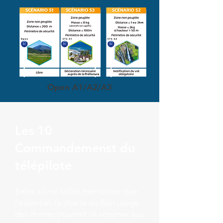
Open A1/A2/A3
Les 10
Commandemenst du
télépilote
Enfin, s’il ne fallait mémoriser que
l’essentiel, la charte du Bon usage
des drones pourrait se résumer aux