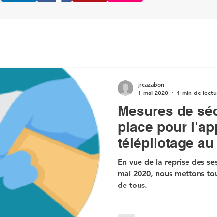
jrcazabon
1 mai 2020
1 min de lectu
Mesures de séc
place pour l'a
télépilotage au
société.
En vue de la reprise des se
mai 2020, nous mettons tou
de tous.